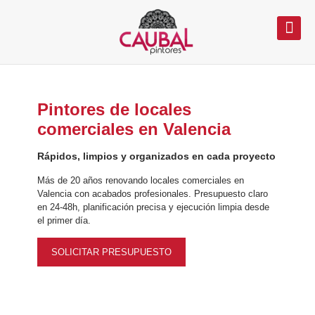
Pintores de locales
comerciales en Valencia
Pintores de locales
comerciales en Valencia
Rápidos, limpios y organizados en cada proyecto
Rápidos, limpios y organizados en cada proyecto
Más de 20 años renovando locales comerciales en
Valencia con acabados profesionales. Presupuesto claro
Más de 20 años renovando locales comerciales en
en 24-48h, planificación precisa y ejecución limpia desde
Valencia con acabados profesionales. Presupuesto claro
el primer día.
en 24-48h, planificación precisa y ejecución limpia desde
el primer día.
SOLICITAR PRESUPUESTO
SOLICITAR PRESUPUESTO