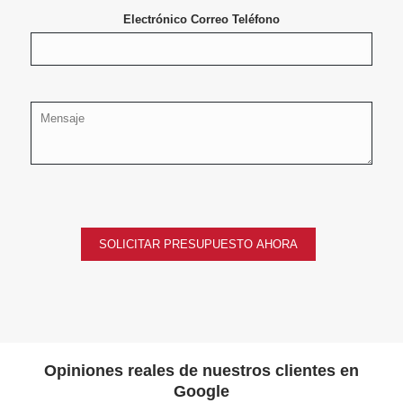
Electrónico Correo Teléfono
M
e
n
s
a
j
e
*
SOLICITAR PRESUPUESTO AHORA
Opiniones reales de nuestros clientes en
Google