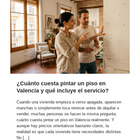
pode
tos 
habe
r 
profu
rlos 
pres
ndos 
contr
upue
y, 
atad
star 
aunq
o, los 
y 
ue 
reco
darn
esa 
mien
os 
textu
do.
plazo
ra es 
s y 
com
opcio
plica
¿Cuánto cuesta pintar un piso en
nes. 
dísi
Valencia y qué incluye el servicio?
Etern
ma 
ame
de 
Cuando una vivienda empieza a verse apagada, aparecen
nte 
replic
manchas o simplemente toca renovar antes de alquilar o
vender, muchas personas se hacen la misma pregunta:
agra
ar 
cuánto cuesta pintar un piso en Valencia realmente. Y
decid
exac
aunque hay precios orientativos bastante claros, la
o, 
tame
realidad es que cada vivienda tiene necesidades distintas.
lame
nte 
No
[…]