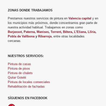
detall
e 
ZONAS DONDE TRABAJAMOS
que 
Prestamos nuestros servicios de pintura en
Valencia capital
y en
pusie
los municipios más próximos, donde concentramos gran parte de
ron 
nuestra actividad habitual. Trabajamos en zonas como
no 
Burjassot
,
Paterna
,
Manises
,
Torrent
,
Bétera
,
L’Eliana
,
Llíria
,
Pobla de Vallbona
y
Ribarroja
, entre otras localidades
se 
cercanas.
ve 
en 
muc
NUESTROS SERVICIOS:
hos 
Pintura de casas
sitios
Pintura de pisos
.
Pintura de chalets
Quitar Gotelé
Pintura de locales comerciales
Grac
Rehabilitación de fachadas
ias!!
SÍGUENOS EN FACEBOOK