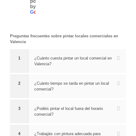
powered
Les 
pinta
d. 
Fran 
by
llama
r 
Siem
cum
G
o
o
g
l
e
mos 
toda 
pre 
pliero
por 
la 
enci
n 
un 
casa 
ma. 
con 
Preguntas frecuentes sobre pintar locales comerciales en
probl
y la 
Siem
la 
Valencia
ema 
expe
pre 
fech
grav
rienci
prep
a 
1
¿Cuánto cuesta pintar un local comercial en
e 
a ha 
arad
acor
Valencia?
que 
sido 
os. 
dada
tenía
muy 
Com
, 
2
¿Cuánto tiempo se tarda en pintar un local
mos 
buen
unica
traba
comercial?
tras 
a. 
ción 
jo 
una 
Son 
al 
muy 
refor
profe
segu
bien 
3
¿Podéis pintar el local fuera del horario
ma 
siona
ndo. 
realiz
comercial?
frustr
les, 
Profe
ado, 
ada 
limpi
siona
todo 
4
¿Trabajáis con pintura adecuada para
y 
os y 
les 
limpi