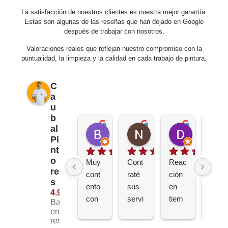
La satisfacción de nuestros clientes es nuestra mejor garantía.
Estas son algunas de las reseñas que han dejado en Google
después de trabajar con nosotros.
Valoraciones reales que reflejan nuestro compromiso con la
puntualidad, la limpieza y la calidad en cada trabajo de pintura.
C
a
u
b
al
Borja Bellido
Nuria Cerdán
David Sie
Pi
hace 1 semana
hace 3 semanas
hace 1 mes
nt
o
Muy 
Cont
Reac
Muy 
re
cont
raté 
ción 
profe
s
ento 
sus 
en 
siona
4.9
con 
servi
tiem
les 
Basado
su 
cios 
po 
Sergi
en 218
reseñas.
trato. 
para 
récor
o y 