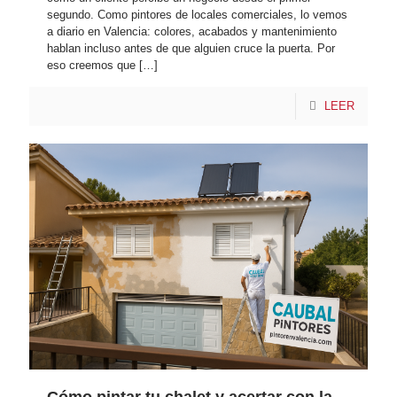
segundo. Como pintores de locales comerciales, lo vemos
nos 
tado 
a diario en Valencia: colores, acabados y mantenimiento
surgi
globa
hablan incluso antes de que alguien cruce la puerta. Por
ó en 
l han 
eso creemos que
[…]
casa 
mere
y no 
cido 
LEER
podí
muc
amo
ho la 
s 
pena
afron
. 
tar 
¡Muy 
todo 
reco
a la 
men
vez.
dable
s!
Pero 
sin 
duda 
cont
Cómo pintar tu chalet y acertar con la