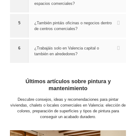
espacios comerciales?
muy 
cum
en la 
o y 
mal 
plidor
ejecu
orde
termi
es. 
ción. 
nado
5
¿También pintáis oficinas o negocios dentro
nada
Tenía
Que 
, 
de centros comerciales?
. En 
mos 
más 
trato 
el 
algun
se 
ama
6
¿Trabajáis solo en Valencia capital o
mis
as 
pued
ble 
también en alrededores?
mo 
zona
e 
que 
día 
s en 
pedir. 
trans
hicier
las 
Muc
mite 
on lo 
pare
has 
confi
Últimos artículos sobre pintura y
posib
des 
graci
anza
mantenimiento
le 
de 
as!!!
,  sin 
Descubre consejos, ideas y recomendaciones para pintar
por 
gotel
duda 
viviendas, chalets o locales comerciales en Valencia: elección de
venir 
é 
fue 
colores, preparación de superficies y tipos de pintura para
a 
con 
un 
conseguir un acabado duradero.
verlo 
desp
acier
y 
erfec
to 