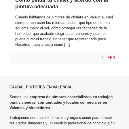
are 
pintura adecuada
con 
ellos 
Cuando hablamos de pintores de chalets en Valencia, casi
cuan
siempre aparecen las mismas dudas: qué tipo de pintura
aguanta mejor el sol, cómo proteger las fachadas de la
do 
humedad, qué acabado elegir para interiores y cuánto
nece
puede durar el trabajo sin tener que repintar cada poco.
site 
Nosotros trabajamos a diario
[…]
cualq
uier 
LEER
acab
ado 
de 
pintu
CAUBAL PINTORES EN VALENCIA
ra.
Somos una
empresa de pintores especializada en trabajos
para viviendas, comunidades y locales comerciales en
La 
Valencia y alrededores
.
confi
Trabajamos con rapidez, limpieza y organización para ofrecer
anza 
resultados duraderos y un servicio profesional de principio a fin.
y el 