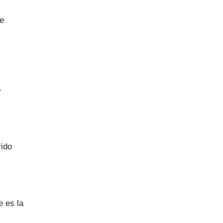
de
o
rido
e es la