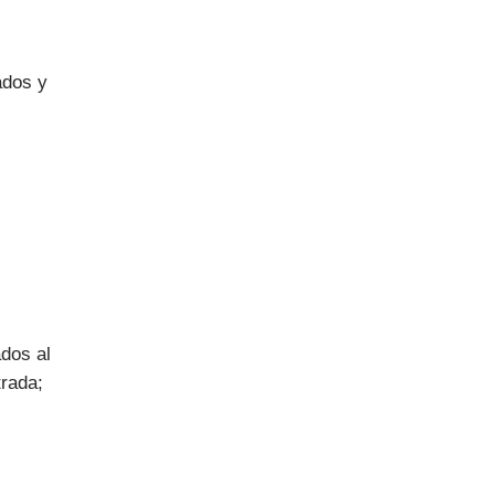
ados y
ados al
trada;