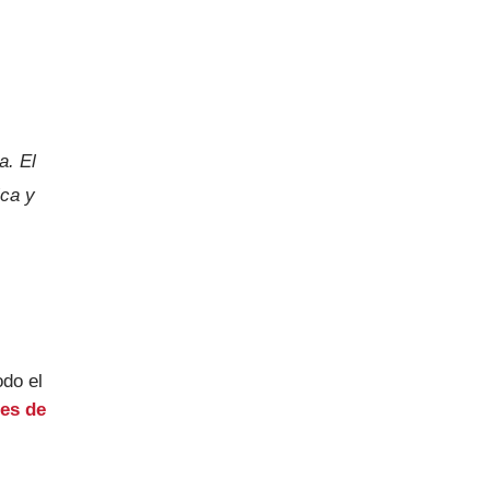
a. El
ica y
odo el
res de