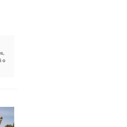
es,
6 o