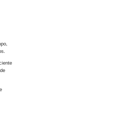
mpo,
os.
ciente
 de
te