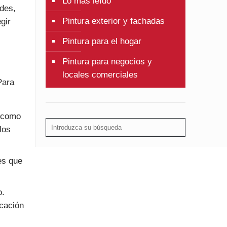
Lo más leído
edes,
Pintura exterior y fachadas
gir
Pintura para el hogar
Pintura para negocios y
locales comerciales
Para
, como
los
ies que
o.
icación