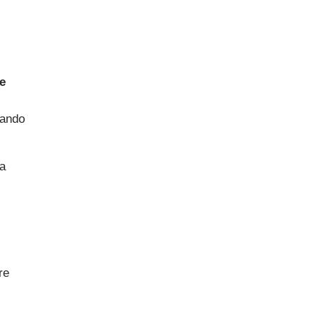
e
jando
 a
re