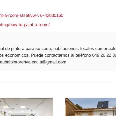
nt-a-room-stsetivw-vs~42830160
ing/how-to-paint-a-room/
al de pintura para su casa, habitaciones, locales comercial
s económicos. Puede contactarnos al teléfono 649 26 22 3
 caubalpintorenvalencia@gmail.com